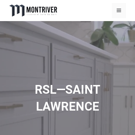
Aller
Menu
au
contenu
RSL—SAINT
LAWRENCE